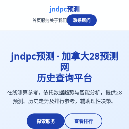
jndpc
预测
首页
服务
关于我们
联系顾问
jndpc预测 · 加拿大28预测
网
历史查询平台
在线测算参考，依托数据趋势与智能分析，提供28
预测、历史走势及排行参考，辅助理性决策。
探索服务
查看排行