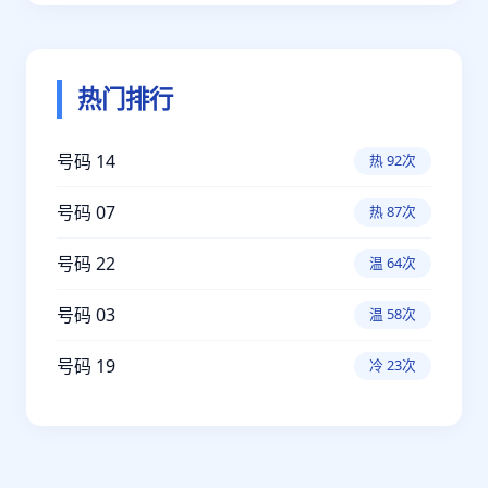
热门排行
号码 14
热 92次
号码 07
热 87次
号码 22
温 64次
号码 03
温 58次
号码 19
冷 23次