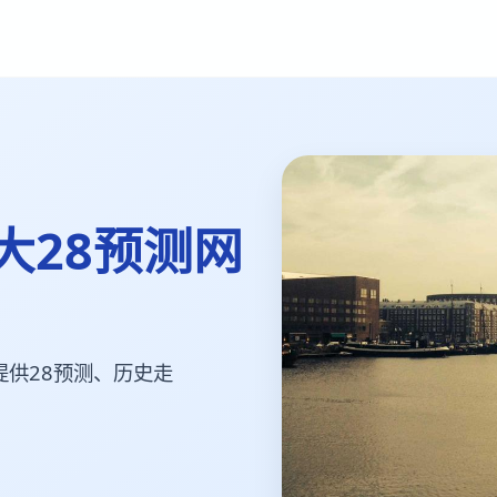
拿大28预测网
供28预测、历史走