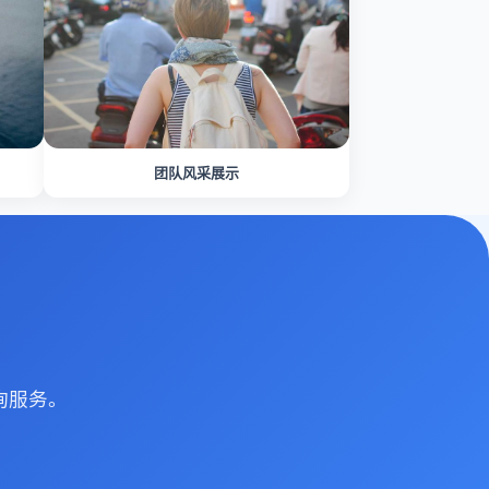
团队风采展示
查询服务。