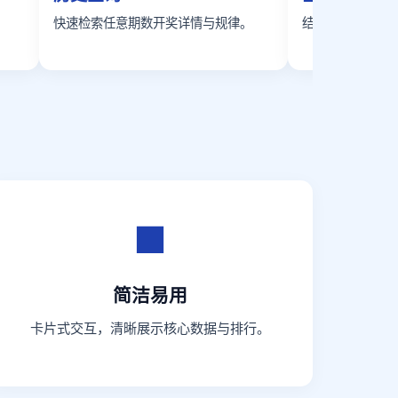
快速检索任意期数开奖详情与规律。
结合振幅与遗漏
■
简洁易用
卡片式交互，清晰展示核心数据与排行。