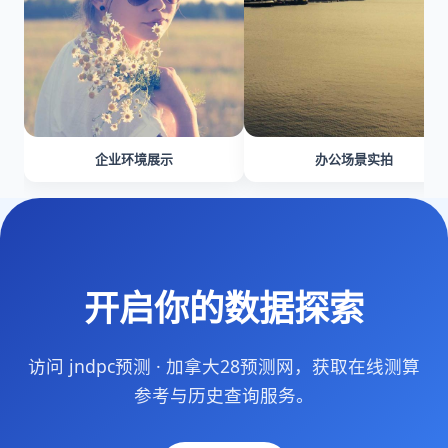
企业环境展示
办公场景实拍
开启你的数据探索
访问 jndpc预测 · 加拿大28预测网，获取在线测算
参考与历史查询服务。