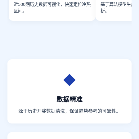
近500期历史数据可视化，快速定位冷热
基于算法模型生成
区间。
析。
◆
数据精准
源于历史开奖数据清洗，保证趋势参考的可靠性。