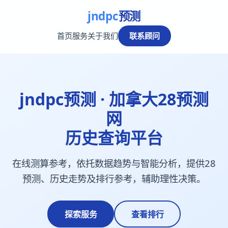
jndpc
预测
首页
服务
关于我们
联系顾问
jndpc预测 · 加拿大28预测
网
历史查询平台
在线测算参考，依托数据趋势与智能分析，提供28
预测、历史走势及排行参考，辅助理性决策。
探索服务
查看排行