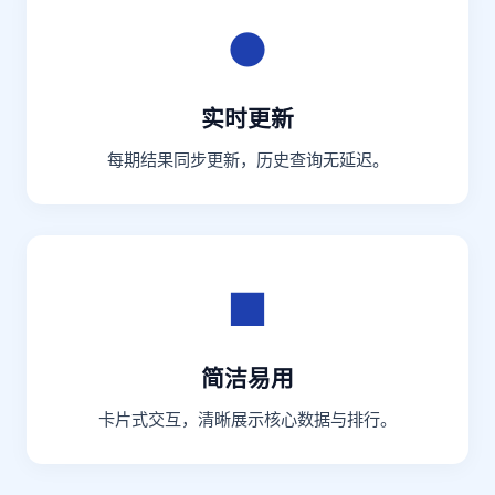
●
实时更新
每期结果同步更新，历史查询无延迟。
■
简洁易用
卡片式交互，清晰展示核心数据与排行。