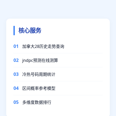
核心服务
01
加拿大28历史走势查询
02
jndpc预测在线测算
03
冷热号码周期统计
04
区间概率参考模型
05
多维度数据排行