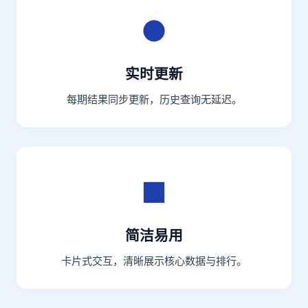
●
实时更新
每期结果同步更新，历史查询无延迟。
■
简洁易用
卡片式交互，清晰展示核心数据与排行。