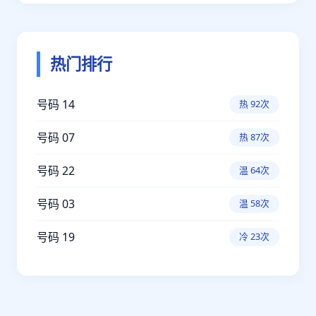
热门排行
号码 14
热 92次
号码 07
热 87次
号码 22
温 64次
号码 03
温 58次
号码 19
冷 23次