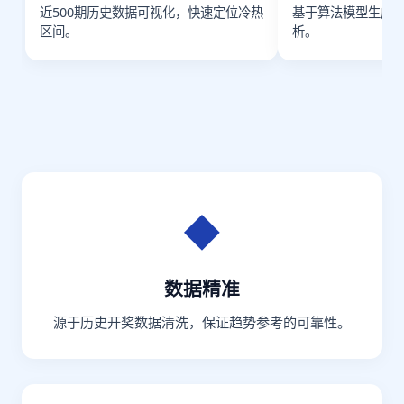
近500期历史数据可视化，快速定位冷热
基于算法模型生成
区间。
析。
◆
数据精准
源于历史开奖数据清洗，保证趋势参考的可靠性。