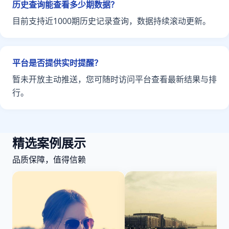
历史查询能查看多少期数据？
目前支持近1000期历史记录查询，数据持续滚动更新。
平台是否提供实时提醒？
暂未开放主动推送，您可随时访问平台查看最新结果与排
行。
精选案例展示
品质保障，值得信赖