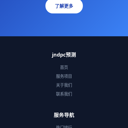
了解更多
jndpc预测
首页
服务项目
关于我们
联系我们
服务导航
热门排行