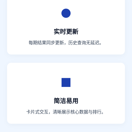
●
实时更新
每期结果同步更新，历史查询无延迟。
■
简洁易用
卡片式交互，清晰展示核心数据与排行。