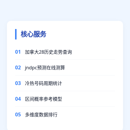
核心服务
01
加拿大28历史走势查询
02
jndpc预测在线测算
03
冷热号码周期统计
04
区间概率参考模型
05
多维度数据排行