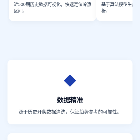
近500期历史数据可视化，快速定位冷热
基于算法模型生成
区间。
析。
◆
数据精准
源于历史开奖数据清洗，保证趋势参考的可靠性。