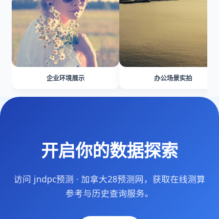
企业环境展示
办公场景实拍
开启你的数据探索
访问 jndpc预测 · 加拿大28预测网，获取在线测算
参考与历史查询服务。