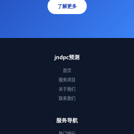
了解更多
jndpc预测
首页
服务项目
关于我们
联系我们
服务导航
热门排行