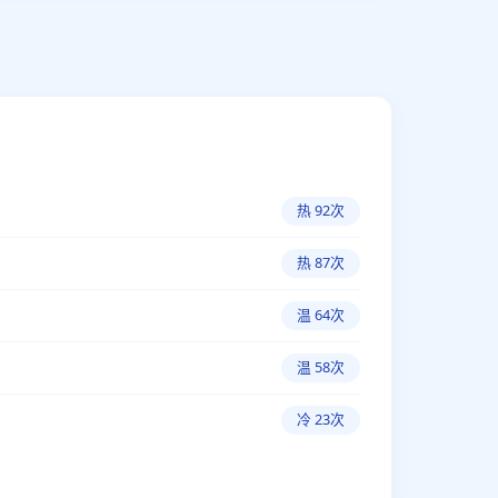
热 92次
热 87次
温 64次
温 58次
冷 23次