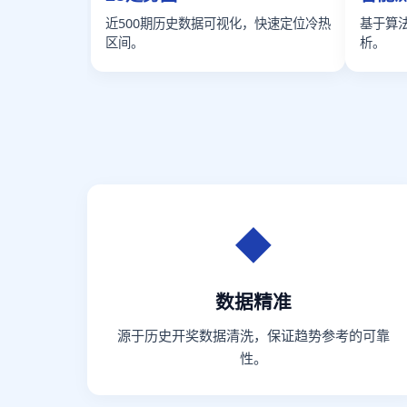
近500期历史数据可视化，快速定位冷热
基于算
区间。
析。
◆
数据精准
源于历史开奖数据清洗，保证趋势参考的可靠
性。