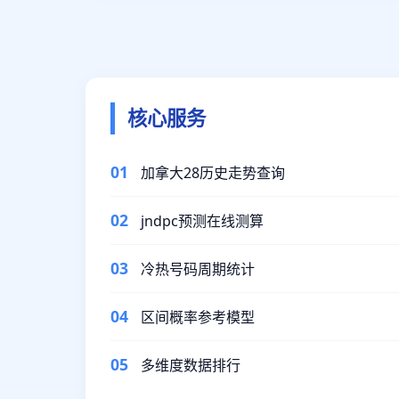
核心服务
01
加拿大28历史走势查询
02
jndpc预测在线测算
03
冷热号码周期统计
04
区间概率参考模型
05
多维度数据排行