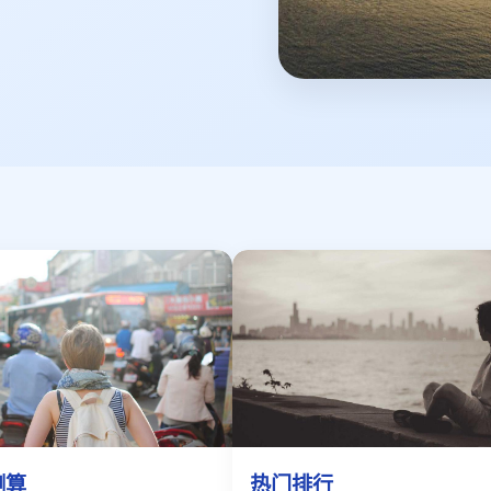
测算
热门排行