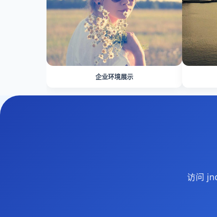
企业环境展示
访问 j