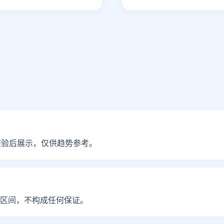
校验后展示，仅供趋势参考。
区间，不构成任何保证。