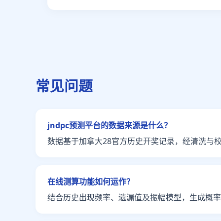
常见问题
jndpc预测平台的数据来源是什么？
数据基于加拿大28官方历史开奖记录，经清洗与
在线测算功能如何运作？
结合历史出现频率、遗漏值及振幅模型，生成概率