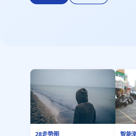
28走势图
智能