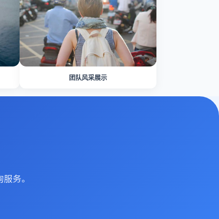
团队风采展示
查询服务。